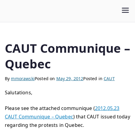
WLUFA
Wilfrid Laurier University Faculty Association
CAUT Communique –
Quebec
By
mmorawski
Posted on
May 29, 2012
Posted in
CAUT
Salutations,
Please see the attached communique (
2012.05.23
CAUT Communique – Quebec
) that CAUT issued today
regarding the protests in Quebec.