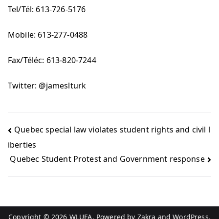
Tel/Tél: 613-726-5176
Mobile: 613-277-0488
Fax/Téléc: 613-820-7244
Twitter: @jameslturk
Quebec special law violates student rights and civil l
iberties
Quebec Student Protest and Government response
Copyright © 2026
WLUFA
. Powered by
Zakra
and
WordPress
.