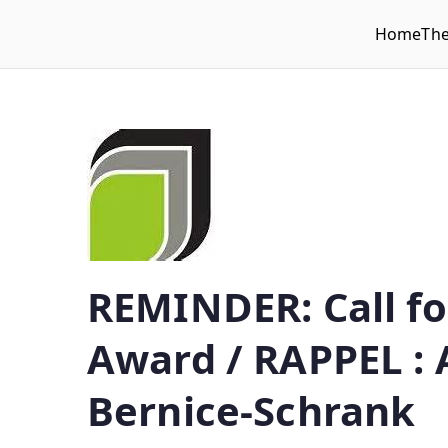
Home
Th
WLUFA
Wilfrid Laurier University Faculty Association
REMINDER: Call fo
Award / RAPPEL : 
Bernice-Schrank