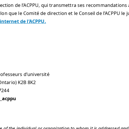
irection de l’ACPPU, qui transmettra ses recommandations 
n que le Comité de direction et le Conseil de l’ACPPU le ju
 internet de l’ACPPU.
ofesseurs d’université
ntario) K2B 8K2
-7244
_acppu
se of the individual or organization to whom it is addressed and