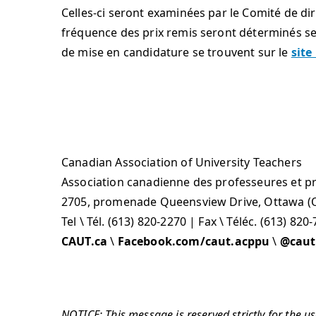
Celles-ci seront examinées par le Comité de d
fréquence des prix remis seront déterminés selo
de mise en candidature se trouvent sur le
site
Canadian Association of University Teachers
Association canadienne des professeures et pr
2705, promenade Queensview Drive, Ottawa (O
Tel \ Tél. (613) 820-2270 | Fax \ Téléc. (613) 820
CAUT.ca
\
Facebook.com/caut.acppu
\
@caut
NOTICE: This message is reserved strictly for the u