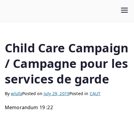
WLUFA
Wilfrid Laurier University Faculty Association
Child Care Campaign
/ Campagne pour les
services de garde
By
wlufa
Posted on
July 29, 2019
Posted in
CAUT
Memorandum 19 :22