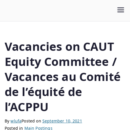
WLUFA
Wilfrid Laurier University Faculty Association
Vacancies on CAUT
Equity Committee /
Vacances au Comité
de l’équité de
l’ACPPU
By
wlufa
Posted on
September 10, 2021
Posted in
Main Postings